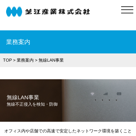
業務案内
自動販売機
業務案内
TOP
>
業務案内
> 無線LAN事業
納入実績
よくある質問
会社案内
お問い合わせ
無線LAN事業
無線不正侵入を検知・防御
お知らせ
自販機コラム
オフィス内や店舗での高速で安定したネットワーク環境を築くこと
プライバシーポリシー
サイトマップ