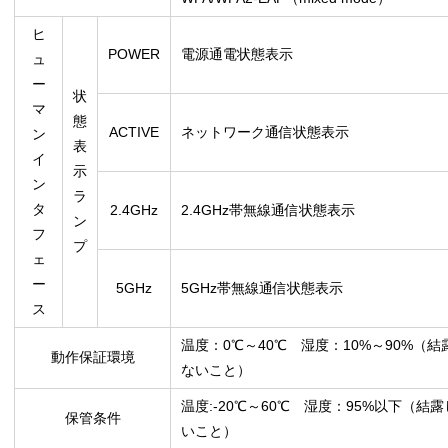
ヒ
POWER
電源通電状態表示
ュ
ー
状
マ
態
ACTIVE
ネットワーク通信状態表示
ン
表
イ
示
ン
ラ
タ
2.4GHz
2.4GHz帯無線通信状態表示
ン
フ
プ
ェ
ー
5GHz
5GHz帯無線通信状態表示
ス
温度：0℃～40℃ 湿度：10%～90%（結
動作保証環境
ないこと）
温度:-20℃～60℃ 湿度：95%以下（結
保管条件
いこと）