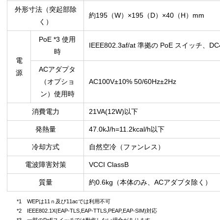
外形寸法（突起部除
約195（W）×195（D）×40（H）mm
く）
PoE *3 使用
IEEE802.3af/at 準拠の PoE スイッチ、DC
時
電
ACアダプタ
源
（オプショ
AC100V±10% 50/60Hz±2Hz
ン）使用時
消費電力
21VA(12W)以下
発熱量
47.0kJ/h=11.2kcal/h以下
冷却方式
自然空冷（ファンレス）
電波障害対策
VCCI ClassB
質量
約0.6kg（本体のみ、ACアダプタ除く）
*1 WEPは11ｎ及び11acでは利用不可
*2 IEEE802.1X(EAP-TLS,EAP-TTLS,PEAP,EAP-SIM)対応