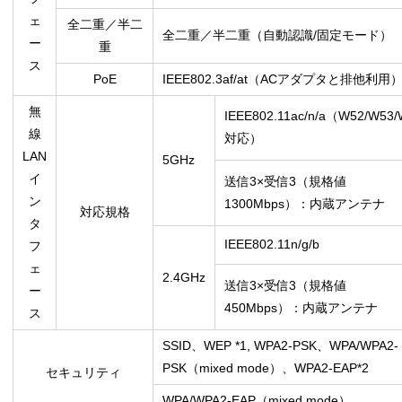
ェ
全二重／半二
全二重／半二重（自動認識/固定モード）
ー
重
ス
PoE
IEEE802.3af/at（ACアダプタと排他利用
無
IEEE802.11ac/n/a（W52/W53
線
対応）
LAN
5GHz
イ
送信3×受信3（規格値
ン
1300Mbps）：内蔵アンテナ
対応規格
タ
IEEE802.11n/g/b
フ
ェ
2.4GHz
送信3×受信3（規格値
ー
450Mbps）：内蔵アンテナ
ス
SSID、WEP *1, WPA2-PSK、WPA/WPA2-
PSK（mixed mode）、WPA2-EAP*2
セキュリティ
WPA/WPA2-EAP（mixed mode）