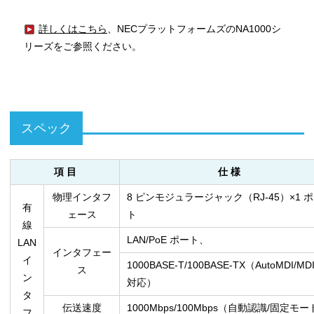
詳しくはこちら
、NECプラットフォームズのNA1000シ
リーズをご参照ください。
スペック
項 目
仕 様
物理インタフ
8 ピンモジュラージャック（RJ-45）×1 
有
ェース
ト
線
LAN/PoE ポート、
LAN
インタフェー
イ
1000BASE-T/100BASE-TX（AutoMDI/MDI
ス
ン
対応）
タ
伝送速度
1000Mbps/100Mbps（自動認識/固定モ
フ